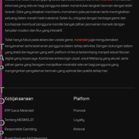
informasi yang relevan bagi pengguna dalam menentukan langkah bermain dengan lebih
terarah. Data yang disajikan membantu memahami pola permainan serta meningkatkan
peluang dalam meraih hasil maksimal. Selain itu, integrasi dengan berbagai game dari
Iconbazaar membuat pengguna memiliki banyak pilihan permainan menarik dengan
tampilan modern dan fitur yang interaktif.
Tidak hanya fokus pada akses dan variasi game,
mesinslot
juga mengutamakan
TO OPEN
kenyamanan serta keamanan pengguna dalam setiap aktivitas. Dengan dukungan sistem
yang stabil dan layanan yang aktif, platform ini terus berkembang menjadi solusi hiburan
digital yang terpercaya. Kombinasi antara login cepat, result Mahjong yang akurat, serta
pilihan game yang beragam menjadikan mesinslot relevan bagi pengguna yang
menginginkan pengalaman bermain yang optimal dan praktis setiap hari.
Kebijaksanaan
Platform
RTP Gacor Mesinslot
Promosi
Tentang MESINSLOT
Loyalty
Responsible Gambling
Referral
Pusat Bantuan FAQ Mesinslot