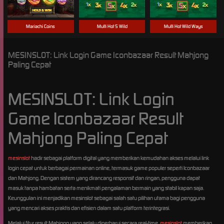
Mariachi Coins
Multi Hot 5 Wild
Multi Hot Wild Ways
MESINSLOT: Link Login Game Iconbazaar Result Mahjong
Paling Cepat
MESINSLOT: Link Login
Game Iconbazaar Result
Mahjong Paling Cepat
mesinslot
hadir sebagai platform digital yang memberikan kemudahan akses melalui link
login cepat untuk berbagai permainan online, termasuk game populer seperti Iconbazaar
dan Mahjong. Dengan sistem yang dirancang responsif dan ringan, pengguna dapat
masuk tanpa hambatan serta menikmati pengalaman bermain yang stabil kapan saja.
Keunggulan ini menjadikan mesinslot sebagai salah satu pilihan utama bagi pengguna
yang mencari akses praktis dan efisien dalam satu platform terintegrasi.
Melalui fitur result Mahjong yang selalu diperbarui secara real-time,
mesinslot
memberikan