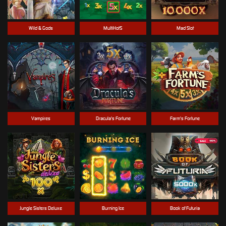
Wild & Gods
MultiHot5
Mad Slot
Vampires
Dracula's Fortune
Farm's Fortune
Jungle Sisters Deluxe
Burning Ice
Book of Futuria