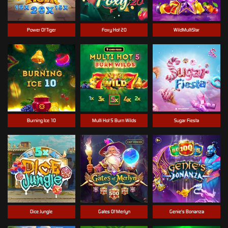
Power Of Tiger
Foxy Hot 20
WildMultiStar
Burning Ice 10
Multi Hot 5 Burn Wilds
Sugar Fiesta
Dice Jungle
Gates Of Merlyn
Genie's Bonanza