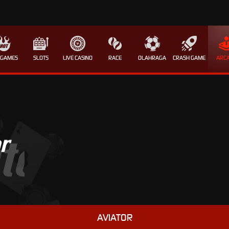
 GAMES
SLOTS
LIVE CASINO
RACE
OLAHRAGA
CRASH GAME
ARC
AVIATOR