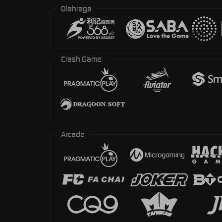
Olahraga
Crash Game
Arcade