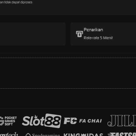
an tidak dapat diproses
Penarikan
Rata-rata 5 Menit