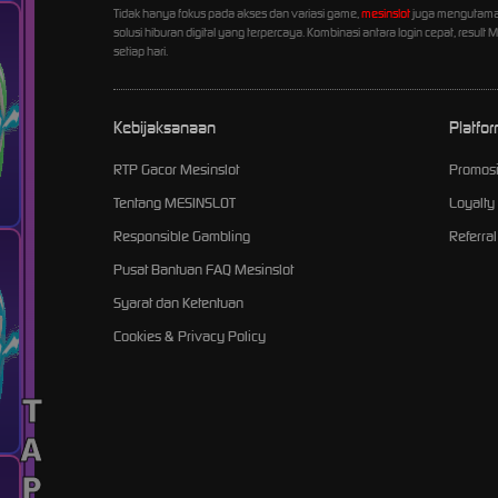
Tidak hanya fokus pada akses dan variasi game,
mesinslot
juga mengutamaka
solusi hiburan digital yang terpercaya. Kombinasi antara login cepat, re
setiap hari.
Kebijaksanaan
Platfo
RTP Gacor Mesinslot
Promos
Tentang MESINSLOT
Loyalty
Responsible Gambling
Referral
Pusat Bantuan FAQ Mesinslot
Syarat dan Ketentuan
Cookies & Privacy Policy