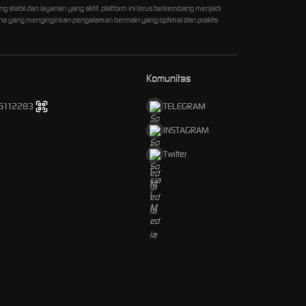
abil dan layanan yang aktif, platform ini terus berkembang menjadi
ngguna yang menginginkan pengalaman bermain yang optimal dan praktis
Komunitas
6112283
TELEGRAM
INSTAGRAM
Twitter