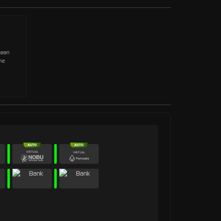
haan
ame