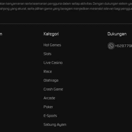
n kenyamanan serta keamanan pengguna dalam setiap aktivitas. Dengan dukungan sistem yang st
sult Mahjong yang akurat, serta pilihan game yang beragam menjadikan mesinslot relevan bagi pe
rm
Kategori
Dukungan
i
Hot Games
+628779
Slots
Live Casino
Race
Olahraga
Crash Game
Arcade
Poker
E-Sports
Sabung Ayam