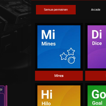
Semua permainan
Arcade
Mines