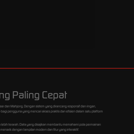
ng Paling Cepat
zaar dan Mahjong. Dengan sistem yang dirancang responsif dan ringan,
bagi pengguna yang mencari akses praktis dan efisien dalam satu platform
lebih terarah. Data yang disajikan membantu memahami pola permainan
enarik dengan tampilan modern dan fitur yang interaktif.