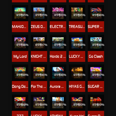
RTP
95%
RTP
95%
RTP
95%
RTP
95%
RTP
96%
MAHJONG: ORIGIN 2
ZEUS OF OLYMPUS
ELECTRIC ZEUS
TREASURES OF AZTEC Z
SUPER AWESOME
RTP
96%
RTP
97%
RTP
97%
RTP
98%
RTP
96%
My Lord
KNIGHT ARTHUR
Horde 2 Winter
LUCKY ACE 2
Go Clash
RTP
98%
RTP
96%
RTP
96%
RTP
95%
RTP
97%
Deng Deng
For The Horde
Aurora Wolf
HIYAS GEMS
SUGAR TEDDY
RTP
88%
RTP
84%
RTP
87%
RTP
89%
RTP
89%