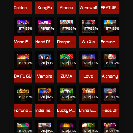
Golden Zongzi
KungFu
Athena
Werewolf
FEATURE BUY・SUPER POWERFUL
RTP
88%
RTP
91%
RTP
93%
RTP
83%
RTP
88%
Moon Festival
Hand Of God
Dragon Boat Festival
Wu Xia
Fortune God
RTP
87%
RTP
93%
RTP
83%
RTP
92%
RTP
84%
DA FU GUI
Vampire
ZUMA
Love
Alchemy
RTP
79%
RTP
82%
RTP
91%
RTP
90%
RTP
86%
Fortune Bull
India Treasure
Lucky Panda
China Empress
Face Off
RTP
82%
RTP
85%
RTP
93%
RTP
84%
RTP
88%