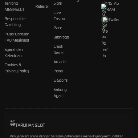
3
Tentang
Slots
INSTAG
Referral
MESINSLOT
RAM
Live
Responsible
Casino
Twitter
Gambling
Race
Pusat Bantuan
Olahraga
FAQ Mesinslot
Crash
Syarat dan
Game
Ketentuan
Arcade
Cookies &
Privacy Policy
Poker
E-Sports
Sabung
Ayam
TARUHAN SLOT
Penyedia slot online dengan beragam pilihan game menarik yang memudahkan