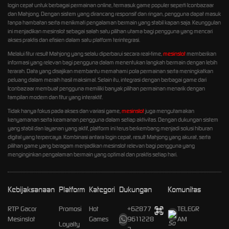
login cepat untuk berbagai permainan online, termasuk game populer seperti Iconbazaar
dan Mahjong. Dengan sistem yang dirancang responsif dan ringan, pengguna dapat masuk
tanpa hambatan serta menikmati pengalaman bermain yang stabil kapan saja. Keunggulan
ini menjadikan mesinslot sebagai salah satu pilihan utama bagi pengguna yang mencari
akses praktis dan efisien dalam satu platform terintegrasi.
Melalui fitur result Mahjong yang selalu diperbarui secara real-time,
mesinslot
memberikan
informasi yang relevan bagi pengguna dalam menentukan langkah bermain dengan lebih
terarah. Data yang disajikan membantu memahami pola permainan serta meningkatkan
peluang dalam meraih hasil maksimal. Selain itu, integrasi dengan berbagai game dari
Iconbazaar membuat pengguna memiliki banyak pilihan permainan menarik dengan
tampilan modern dan fitur yang interaktif.
Tidak hanya fokus pada akses dan variasi game,
mesinslot
juga mengutamakan
kenyamanan serta keamanan pengguna dalam setiap aktivitas. Dengan dukungan sistem
yang stabil dan layanan yang aktif, platform ini terus berkembang menjadi solusi hiburan
digital yang terpercaya. Kombinasi antara login cepat, result Mahjong yang akurat, serta
pilihan game yang beragam menjadikan mesinslot relevan bagi pengguna yang
menginginkan pengalaman bermain yang optimal dan praktis setiap hari.
Kebijaksanaan
Platform
Kategori
Dukungan
Komunitas
RTP Gacor
Promosi
Hot
+62877
TELEGR
Mesinslot
Games
9611228
AM
Loyalty