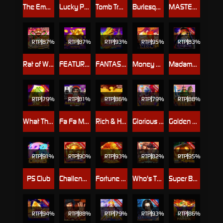
The Empire
Lucky Poker 2
Tomb Treasure
Burlesque 2
MASTER HAHA
RTP
87%
RTP
87%
RTP
93%
RTP
95%
RTP
83%
Rat of Wealth
FEATURE BUY - Golden Pig
FANTASY - SOUTHEAST ASIA
Money Meow
Madame Caroline
RTP
79%
RTP
81%
RTP
86%
RTP
79%
RTP
88%
What The FA
Fa Fa Monkey
Rich & Happy
Glorious Kingdom
Golden Week
RTP
91%
RTP
90%
RTP
93%
RTP
82%
RTP
95%
PS Club
Challenge・Golden Pig
Fortune Teller
Who's The Boss
Super Boom
RTP
94%
RTP
88%
RTP
79%
RTP
93%
RTP
86%