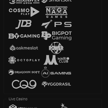
Live Casino