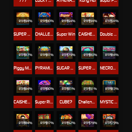
777
LUCKY ACE
ATHENA LUCKY SPREAD
Kung Hei
Super Powerful
RTP
94%
RTP
90%
RTP
94%
RTP
94%
RTP
94%
SUPER GEMS
CHALLENGE・FU LU SHOU XI
Super Win
CAISHEN DADDY
Double Happiness
RTP
87%
RTP
81%
RTP
79%
RTP
80%
RTP
84%
Piggy Master
PYRAMID OF FLAMES
SUGAR BOOM
SUPER LUCKY
NECROMANCER SHA
RTP
84%
RTP
90%
RTP
81%
RTP
91%
RTP
83%
CAISHEN-LUCKY SPREAD
Super Rich
CUBE?
Challenge・Mayan Calendar
MYSTIC LEGEND 2
RTP
84%
RTP
87%
RTP
92%
RTP
79%
RTP
79%