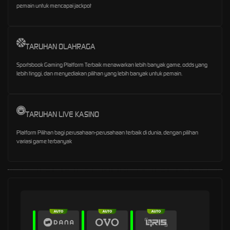
pemain untuk mencapai jackpot
TARUHAN OLAHRAGA
Sportsbook Gaming Platform Terbaik menawarkan lebih banyak game, odds yang
lebih tinggi, dan menyediakan pilihan yang lebih banyak untuk pemain.
TARUHAN LIVE KASINO
Platform Pilihan bagi perusahaan-perusahaan terbaik di dunia, dengan pilihan
variasi game terbanyak