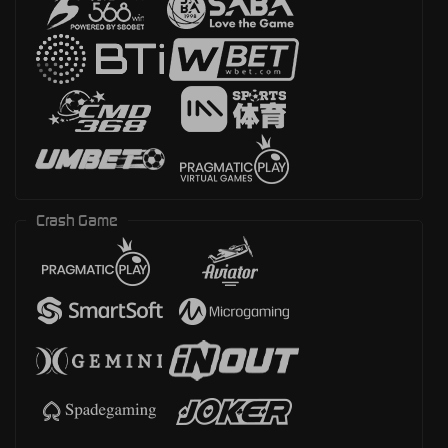
Crash Game