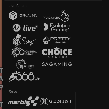
Live Casino
Race