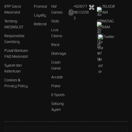
RTP Gacor
Promosi
Hot
+62877
TELEGR
Mesinslot
Games
9611228
AM
Loyalty
3
Tentang
Slots
INSTAG
Referral
MESINSLOT
RAM
Live
Responsible
Casino
Twitter
Gambling
Race
Pusat Bantuan
Olahraga
FAQ Mesinslot
Crash
Syarat dan
Game
Ketentuan
Arcade
Cookies &
Privacy Policy
Poker
E-Sports
Sabung
Ayam