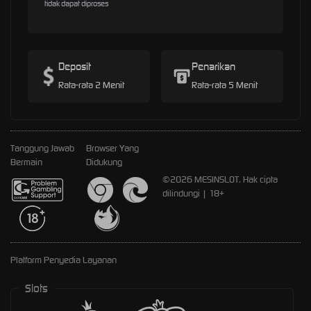
tidak dapat diproses
Deposit
Penarikan
Rata-rata 2 Menit
Rata-rata 5 Menit
Tanggung Jawab
Browser Yang
Bermain
Didukung
©2026 MESINSLOT. Hak cipta
dilindungi | 18+
Platform Penyedia Layanan
Slots