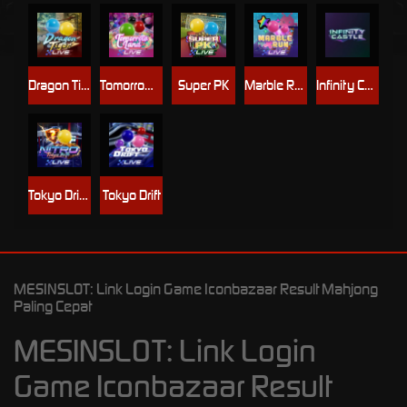
Dragon Tiger
Tomorrow land
Super PK
Marble Run
Infinity Castle
Tokyo Drift Nitro
Tokyo Drift
MESINSLOT: Link Login Game Iconbazaar Result Mahjong
Paling Cepat
MESINSLOT: Link Login
Game Iconbazaar Result