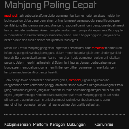
Mahjong Paling Cepat
mesinslot
hadir sebagai platform digital yang memberikan kemudahan akses melalui link
login cepat untuk berbagai permainan online, termasuk game populer seperti Iconbazaar
dan Mahjong. Dengan sistem yang dirancang responsif dan ringan, pengguna dapat masuk
tanpa hambatan serta menikmati pengalaman bermain yang stabil kapan saja. Keunggulan
ini menjadikan mesinslot sebagai salah satu pilihan utama bagi pengguna yang mencari
akses praktis dan efisien dalam satu platform terintegrasi.
Melalui fitur result Mahjong yang selalu diperbarui secara real-time,
mesinslot
memberikan
informasi yang relevan bagi pengguna dalam menentukan langkah bermain dengan lebih
terarah. Data yang disajikan membantu memahami pola permainan serta meningkatkan
peluang dalam meraih hasil maksimal. Selain itu, integrasi dengan berbagai game dari
Iconbazaar membuat pengguna memiliki banyak pilihan permainan menarik dengan
tampilan modern dan fitur yang interaktif.
Tidak hanya fokus pada akses dan variasi game,
mesinslot
juga mengutamakan
kenyamanan serta keamanan pengguna dalam setiap aktivitas. Dengan dukungan sistem
yang stabil dan layanan yang aktif, platform ini terus berkembang menjadi solusi hiburan
digital yang terpercaya. Kombinasi antara login cepat, result Mahjong yang akurat, serta
pilihan game yang beragam menjadikan mesinslot relevan bagi pengguna yang
menginginkan pengalaman bermain yang optimal dan praktis setiap hari.
Kebijaksanaan
Platform
Kategori
Dukungan
Komunitas