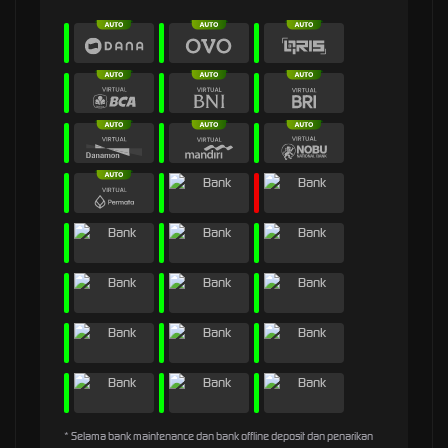
* Selama bank maintenance dan bank offline deposit dan penarikan