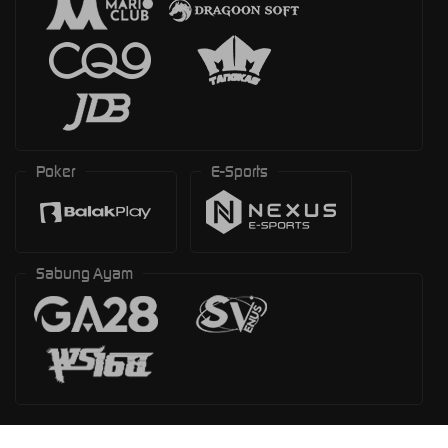
Poker
E-Sports
Sabung Ayam