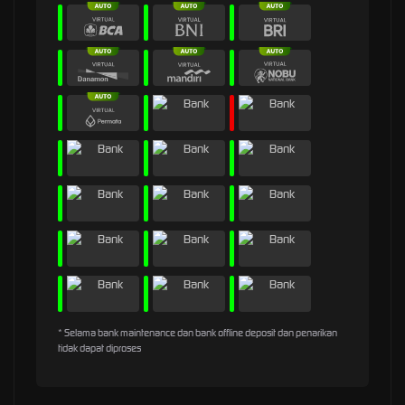
* Selama bank maintenance dan bank offline deposit dan penarikan
tidak dapat diproses