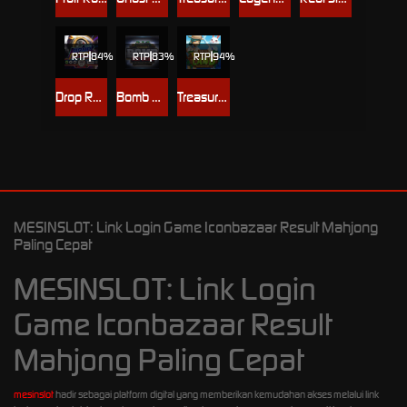
RTP
84%
RTP
83%
RTP
94%
Drop Racing
Bomb Defusal
Treasure Land
MESINSLOT: Link Login Game Iconbazaar Result Mahjong
Paling Cepat
MESINSLOT: Link Login
Game Iconbazaar Result
Mahjong Paling Cepat
mesinslot
hadir sebagai platform digital yang memberikan kemudahan akses melalui link