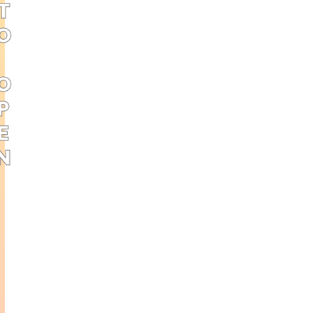
TO OPEN