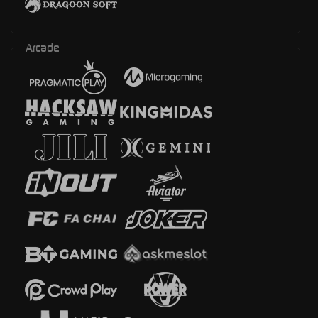
Arcade