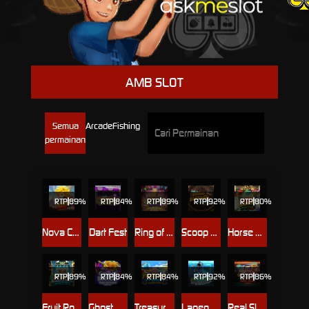
AMB SLOT
Semua
Arcade
Fishing
permainan
RTP
89%
RTP
84%
RTP
89%
RTP
92%
RTP
80%
Nova Crash : The Legends of Power
Dart Fest
Ring of Hopeful
Scoop Blessing
Horse Racing
RTP
89%
RTP
84%
RTP
84%
RTP
92%
RTP
86%
Fruit Roulette Slots
Ghost Busters
Treasure of Pirate
Lagend of Shooter
Real Slap