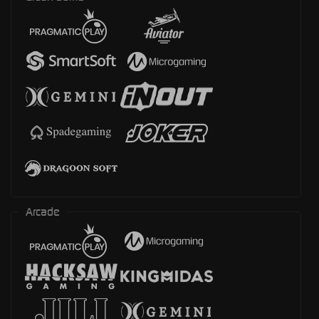
Arcade