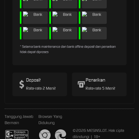
* Selama bank maintenance dan bank offline deposit dan penarikan
tidak dapat diproses
Deposit
Penarikan
Rata-rata 2 Menit
Rata-rata 5 Menit
Tanggung Jawab
Browser Yang
Bermain
Didukung
©2026 MESINSLOT. Hak cipta
dilindungi | 18+