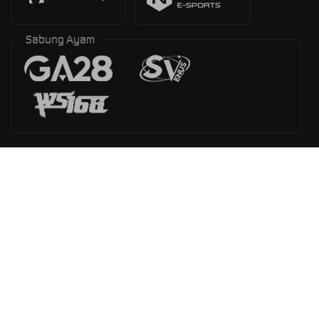
Sabung Ayam