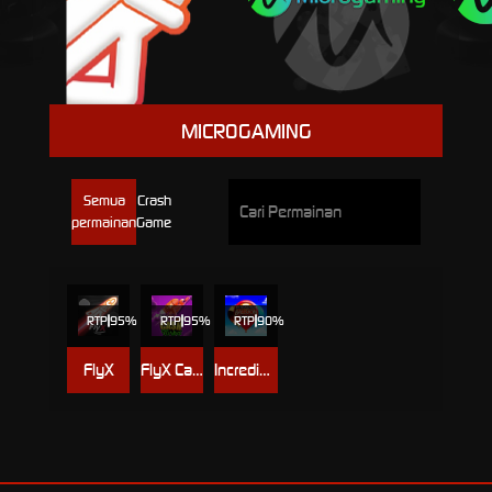
MICROGAMING
Semua
Crash
permainan
Game
RTP
95%
RTP
95%
RTP
90%
FlyX
FlyX Cash Turbo
Incredible Balloon Machine