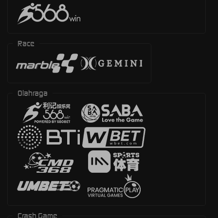
Race
Olahraga
Crash Game