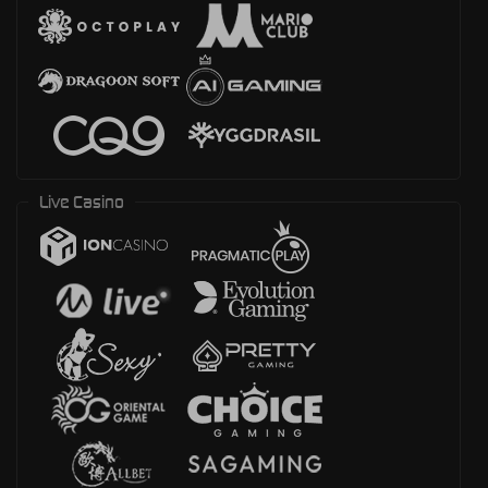
Live Casino