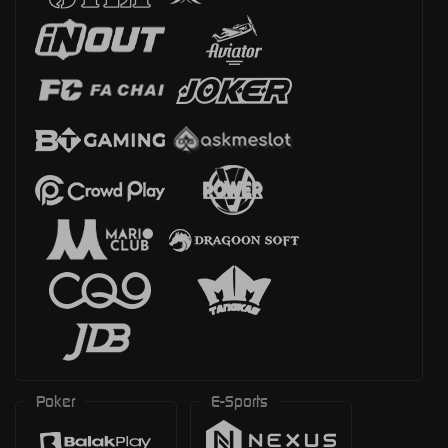
Poker
E-Sports