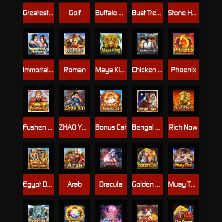
Greatest Circus
Golf
Buffalo Burst
Bust Treasury
Stone Hominid
Immortal Heroes
Roman
Maya King
Chicken Dinner
Phoenix
Fushen Coming
ZHAO YUN
Bonus Cat
Bengal Tiger
Rich Now
Egypt Dynasty
Arab
Dracula
Golden Eye
Muay Thai