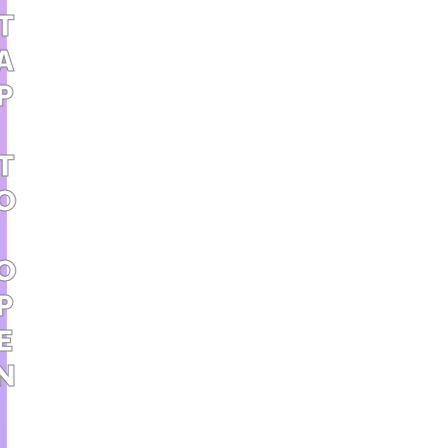
TO OPEN