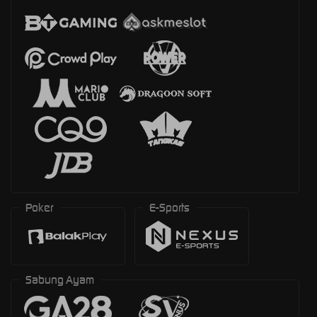
Poker
E-Sports
Sabung Ayam