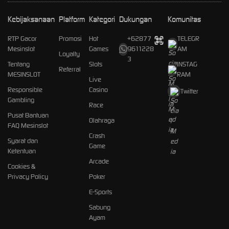
Kebijaksanaan
Platform
Kategori
Dukungan
Komunitas
RTP Gacor
Promosi
Hot
+62877
TELEGR
Mesinslot
Games
9611228
AM
Loyalty
3
Tentang
Slots
INSTAG
Referral
MESINSLOT
RAM
Live
Responsible
Casino
Twitter
Gambling
Race
Pusat Bantuan
Olahraga
FAQ Mesinslot
Crash
Syarat dan
Game
Ketentuan
Arcade
Cookies &
Privacy Policy
Poker
E-Sports
Sabung
Ayam