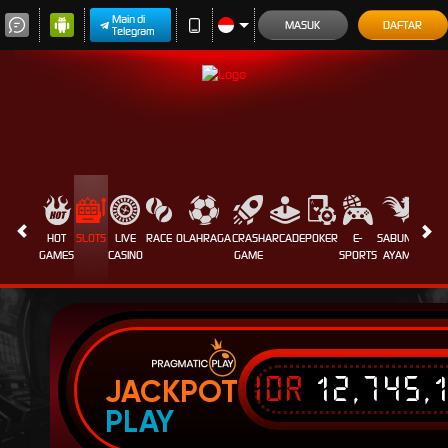
Main di
MASUK
DAFTAR
Telegram
HOT
SLOTS
LIVE
RACE
OLAHRAGA
CRASH
ARCADE
POKER
E-
SABUNG
PROM
GAMES
CASINO
GAME
SPORTS
AYAM
IDR
12,745,
JACKPOT
PLAY