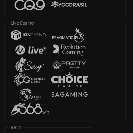
Live Casino
Race