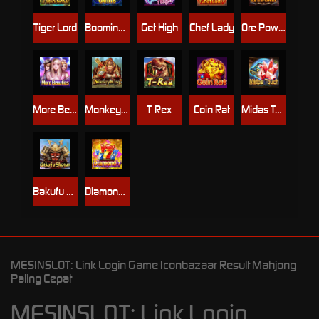
Tiger Lord
Booming Gems
Get High
Chef Lady
Ore Power
More Beauties
Monkey King
T-Rex
Coin Rat
Midas Touch
Bakufu Shogun
Diamond 7
MESINSLOT: Link Login Game Iconbazaar Result Mahjong
Paling Cepat
MESINSLOT: Link Login