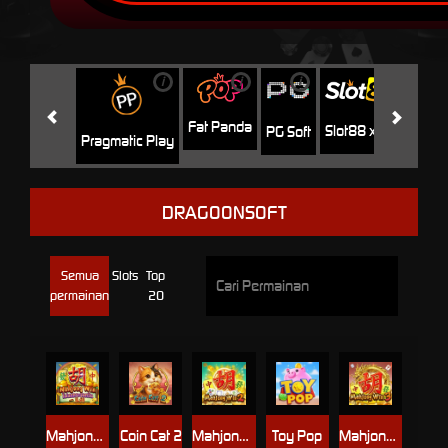
i
i
i
i
i
Facha
Fat Panda
Slot88 x PP
PG Soft
Pragmatic Play
DRAGOONSOFT
Semua
Slots
Top
permainan
20
Mahjong Win
Coin Cat 2
Mahjong Win 2
Toy Pop
Mahjong Win 3