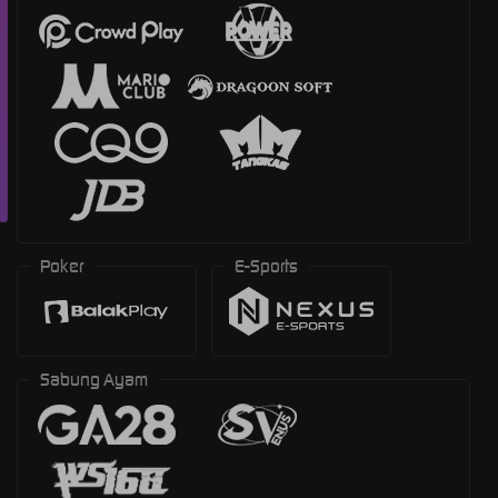
Poker
E-Sports
Sabung Ayam