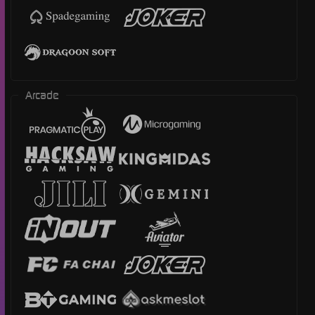
Arcade