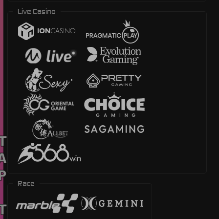
Live Casino
Race