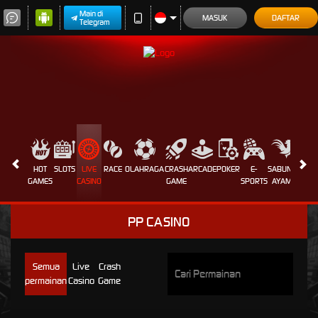
Main di
MASUK
DAFTAR
Telegram
HOT
SLOTS
LIVE
RACE
OLAHRAGA
CRASH
ARCADE
POKER
E-
SABUNG
PROM
GAMES
CASINO
GAME
SPORTS
AYAM
PP CASINO
Semua
Live
Crash
permainan
Casino
Game