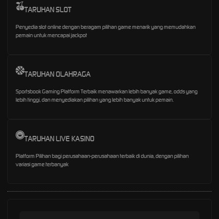
TARUHAN SLOT
Penyedia slot online dengan beragam pilihan game menarik yang memudahkan
pemain untuk mencapai jackpot
TARUHAN OLAHRAGA
Sportsbook Gaming Platform Terbaik menawarkan lebih banyak game, odds yang
lebih tinggi, dan menyediakan pilihan yang lebih banyak untuk pemain.
TARUHAN LIVE KASINO
Platform Pilihan bagi perusahaan-perusahaan terbaik di dunia, dengan pilihan
variasi game terbanyak