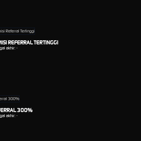
ISI REFERRAL TERTINGGI
gal akhir:
-
FERRAL 300%
gal akhir:
-