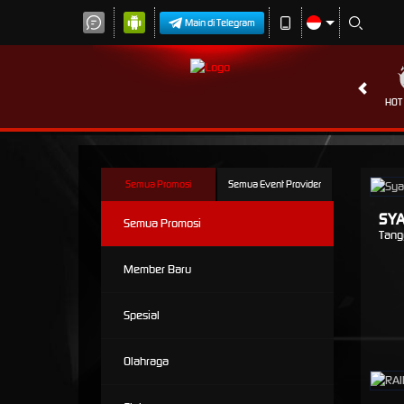
Main di Telegram
HOT
Semua Promosi
Semua Event Provider
SYA
Semua Promosi
Tang
Member Baru
Spesial
Olahraga