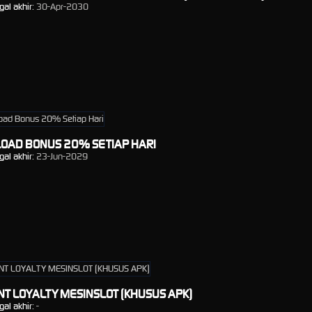
gal akhir:
30-Apr-2030
OAD BONUS 20% SETIAP HARI
gal akhir:
23-Jun-2029
NT LOYALTY MESINSLOT (KHUSUS APK)
gal akhir:
-