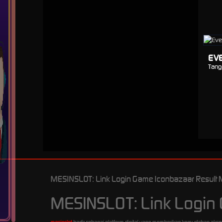
EVE
Tang
MESINSLOT: Link Login Game Iconbazaar Result 
MESINSLOT: Link Login 