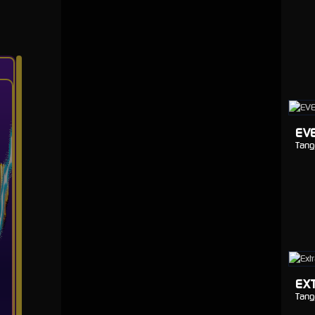
EVE
Tang
EXT
Tang