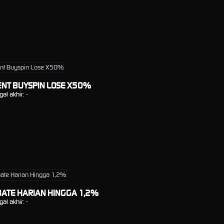
NT BUYSPIN LOSE X50%
gal akhir:
-
ATE HARIAN HINGGA 1,2%
gal akhir:
-