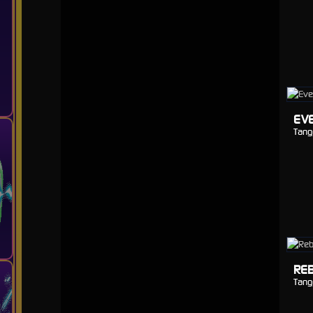
EVE
Tang
REB
Tang