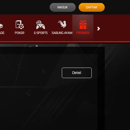
MASUK
DAFTAR
ADE
POKER
E-SPORTS
SABUNG AYAM
PROMOSI
Detail