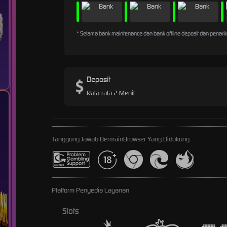
* Selama bank maintenance dan bank offline deposit dan penarik
Deposit
Rata-rata 2 Menit
Tanggung Jawab Bermain
Browser Yang Didukung
Platform Penyedia Layanan
Slots