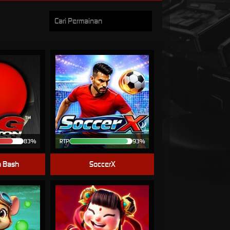
83%
RTP
93%
n Bash
SoccerX