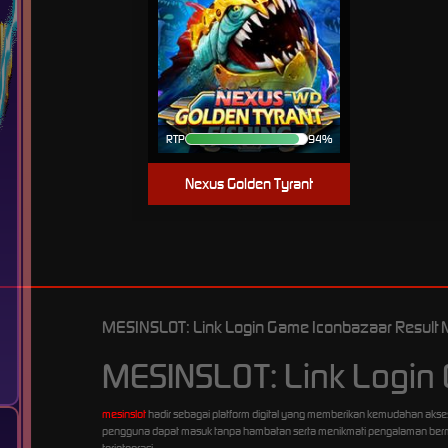
RTP
94%
Nexus Golden Tyrant
MESINSLOT: Link Login Game Iconbazaar Result 
MESINSLOT: Link Login 
mesinslot
hadir sebagai platform digital yang memberikan kemudahan akses 
pengguna dapat masuk tanpa hambatan serta menikmati pengalaman bermain 