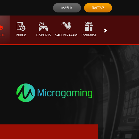
MASUK
DAFTAR
ADE
POKER
E-SPORTS
SABUNG AYAM
PROMOSI