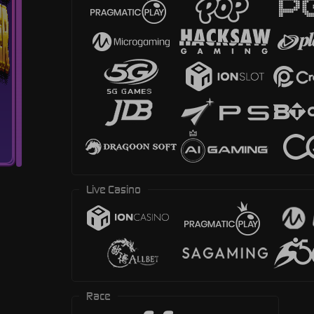
Live Casino
Race