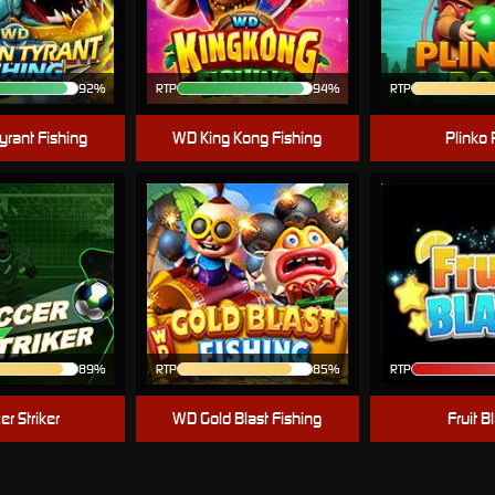
92%
RTP
94%
RTP
yrant Fishing
WD King Kong Fishing
Plinko
89%
RTP
85%
RTP
er Striker
WD Gold Blast Fishing
Fruit B