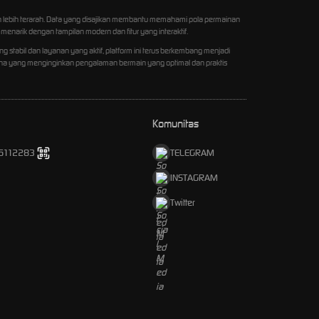
lebih terarah. Data yang disajikan membantu memahami pola permainan
enarik dengan tampilan modern dan fitur yang interaktif.
abil dan layanan yang aktif, platform ini terus berkembang menjadi
ngguna yang menginginkan pengalaman bermain yang optimal dan praktis
Komunitas
6112283
TELEGRAM
INSTAGRAM
Twitter