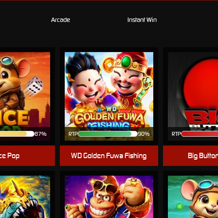
Arcade
Instant Win
87%
RTP
90%
RTP
ce Pop
WD Golden Fuwa Fishing
Big Butto