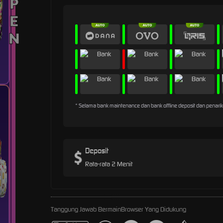
* Selama bank maintenance dan bank offline deposit dan penarik
Deposit
Rata-rata 2 Menit
Tanggung Jawab Bermain
Browser Yang Didukung