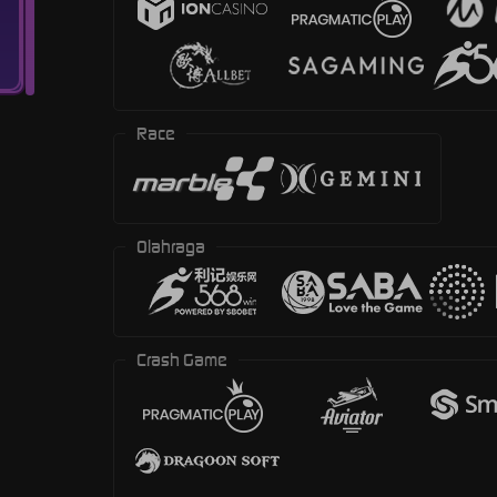
Race
Olahraga
Crash Game