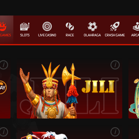
 GAMES
SLOTS
LIVE CASINO
RACE
OLAHRAGA
CRASH GAME
ARC
i
i
i
i