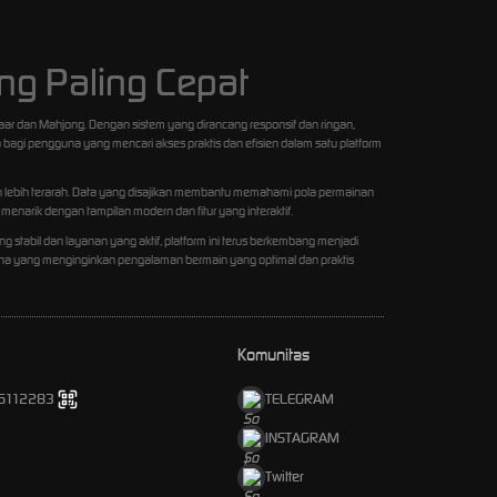
ng Paling Cepat
zaar dan Mahjong. Dengan sistem yang dirancang responsif dan ringan,
bagi pengguna yang mencari akses praktis dan efisien dalam satu platform
lebih terarah. Data yang disajikan membantu memahami pola permainan
enarik dengan tampilan modern dan fitur yang interaktif.
abil dan layanan yang aktif, platform ini terus berkembang menjadi
ngguna yang menginginkan pengalaman bermain yang optimal dan praktis
Komunitas
6112283
TELEGRAM
INSTAGRAM
Twitter