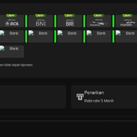
an tidak dapat diproses
Penarikan
Rata-rata 5 Menit