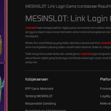
MESINSLOT: Link Login Game Iconbazaar Result 
MESINSLOT: Link Login 
mesinslot
hadir sebagai platform digital yang memberikan kemudahan akses 
pengguna dapat masuk tanpa hambatan serta menikmati pengalaman bermain 
terintegrasi.
Melalui fitur result Mahjong yang selalu diperbarui secara real-time,
mesinslo
serta meningkatkan peluang dalam meraih hasil maksimal. Selain itu, inte
Tidak hanya fokus pada akses dan variasi game,
mesinslot
juga mengutamaka
solusi hiburan digital yang terpercaya. Kombinasi antara login cepat, re
setiap hari.
Kebijaksanaan
Platfo
RTP Gacor Mesinslot
Promos
Tentang MESINSLOT
Loyalty
Responsible Gambling
Referral
Pusat Bantuan FAQ Mesinslot