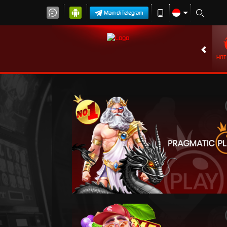
Main di Telegram
HOT