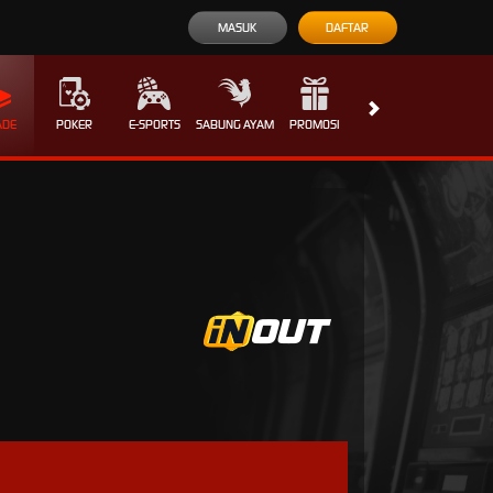
MASUK
DAFTAR
ADE
POKER
E-SPORTS
SABUNG AYAM
PROMOSI