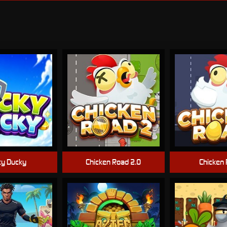
ky Ducky
Chicken Road 2.0
Chicken