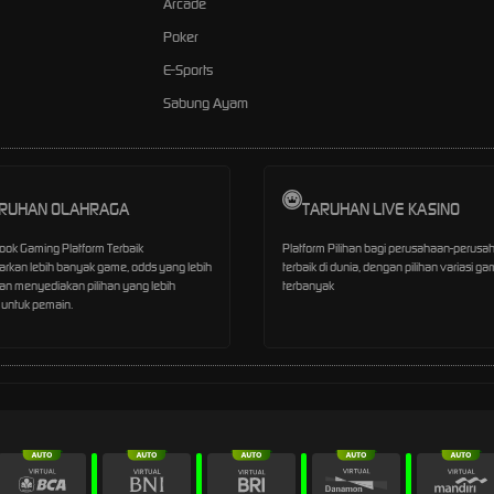
Arcade
Poker
E-Sports
Sabung Ayam
RUHAN OLAHRAGA
TARUHAN LIVE KASINO
ook Gaming Platform Terbaik
Platform Pilihan bagi perusahaan-perusa
kan lebih banyak game, odds yang lebih
terbaik di dunia, dengan pilihan variasi g
 dan menyediakan pilihan yang lebih
terbanyak
untuk pemain.