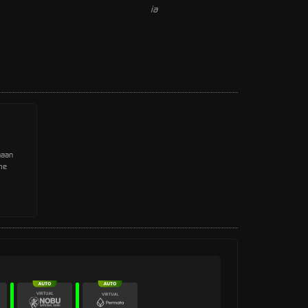
haan
ame