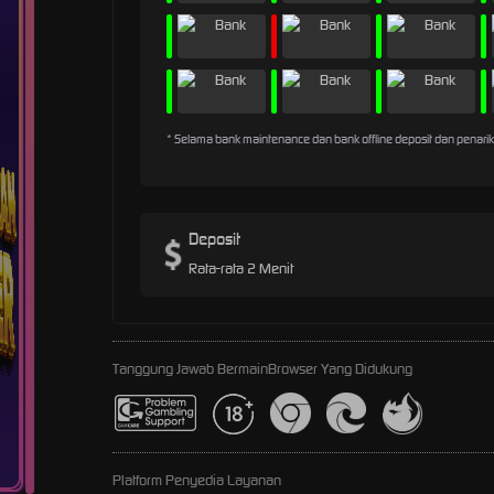
* Selama bank maintenance dan bank offline deposit dan penarik
Deposit
Rata-rata 2 Menit
Tanggung Jawab Bermain
Browser Yang Didukung
Platform Penyedia Layanan