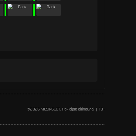
©2026 MESINSLOT. Hak cipta dilindungi | 18+