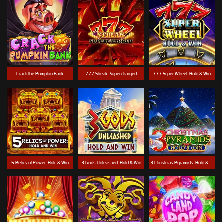
Crack the Pumpkin Bank
777 Streak: Supercharged
777 Super Wheel: Hold & Win
5 Relics of Power: Hold & Win
3 Gods Unleashed: Hold & Win
3 Christmas Pyramids: Hold & Win