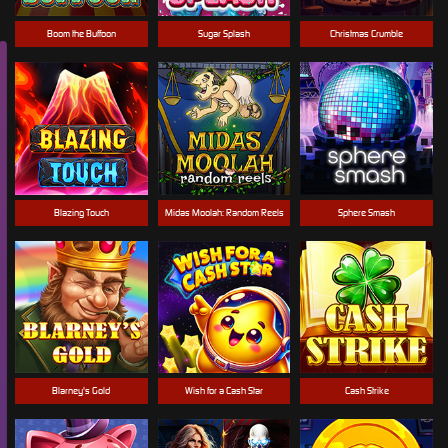
Boom the Buffoon
Sugar Splash
Christmas Crumble
Blazing Touch
Midas Moolah: Random Reels
Sphere Smash
Blarney's Gold
Wish for a Cash Star
Cash Strike