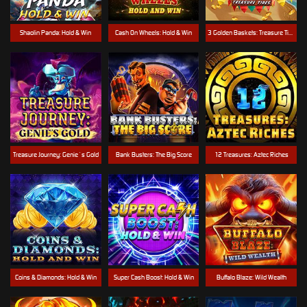
Shaolin Panda: Hold & Win
Cash On Wheels: Hold & Win
3 Golden Baskets: Treasure Tides
Treasure Journey: Genie`s Gold
Bank Busters: The Big Score
12 Treasures: Aztec Riches
Coins & Diamonds: Hold & Win
Super Cash Boost: Hold & Win
Buffalo Blaze: Wild Wealth