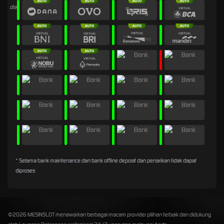
* Selama bank maintenance dan bank offline deposit dan penarikan tidak dapat
diproses
©2026 MESINSLOT menawarkan berbagai macam provider pilihan terbaik dan didukung