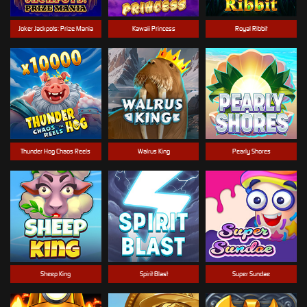
Joker Jackpots: Prize Mania
Kawaii Princess
Royal Ribbit
Thunder Hog Chaos Reels
Walrus King
Pearly Shores
Sheep King
Spirit Blast
Super Sundae