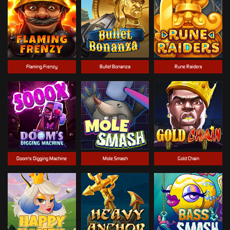
Flaming Frenzy
Bullet Bonanza
Rune Raiders
Doom's Digging Machine
Mole Smash
Gold Chain