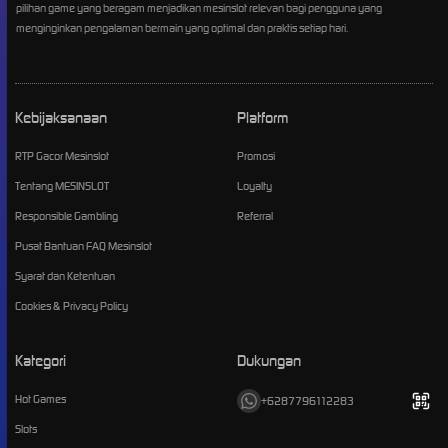
pilihan game yang beragam menjadikan mesinslot relevan bagi pengguna yang
menginginkan pengalaman bermain yang optimal dan praktis setiap hari.
Kebijaksanaan
Platform
RTP Gacor Mesinslot
Promosi
Tentang MESINSLOT
Loyalty
Responsible Gambling
Referral
Pusat Bantuan FAQ Mesinslot
Syarat dan Ketentuan
Cookies & Privacy Policy
Kategori
Dukungan
Hot Games
+6287796112283
Slots