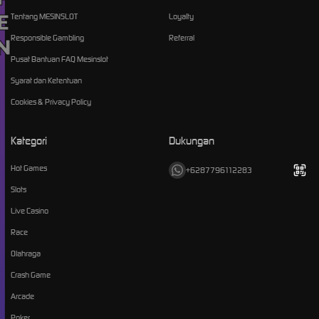
Tentang MESINSLOT
Loyalty
Responsible Gambling
Referral
Pusat Bantuan FAQ Mesinslot
Syarat dan Ketentuan
Cookies & Privacy Policy
Kategori
Dukungan
Hot Games
+6287796112283
Slots
Live Casino
Race
Olahraga
Crash Game
Arcade
Poker