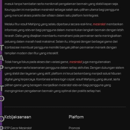
masuk tanpa hambatan serta menikmati pengalaman bermain yang stabil kapan saja.
Keunggulan ini menjadikan mesinslot sebagai salah satu pilihan utama bagi pengguna
yang mencari akses praktis dan efisien dalam satu platform terintegrasi.
Melalui fitur result Mahjong yang selalu diperbarui secara real-time,
mesinslot
memberikan
informasi yang relevan bagi pengguna dalam menentukan langkah bermain dengan lebih
terarah. Data yang disajikan membantu memahami pola permainan serta meningkatkan
peluang dalam meraih hasil maksimal. Selain itu, integrasi dengan berbagai game dari
TO OPEN
Iconbazaar membuat pengguna memiliki banyak pilihan permainan menarik dengan
tampilan modern dan fitur yang interaktif.
Tidak hanya fokus pada akses dan variasi game,
mesinslot
juga mengutamakan
kenyamanan serta keamanan pengguna dalam setiap aktivitas. Dengan dukungan sistem
yang stabil dan layanan yang aktif, platform ini terus berkembang menjadi solusi hiburan
digital yang terpercaya. Kombinasi antara login cepat, result Mahjong yang akurat, serta
pilihan game yang beragam menjadikan mesinslot relevan bagi pengguna yang
menginginkan pengalaman bermain yang optimal dan praktis setiap hari.
Kebijaksanaan
Platform
RTP Gacor Mesinslot
Promosi