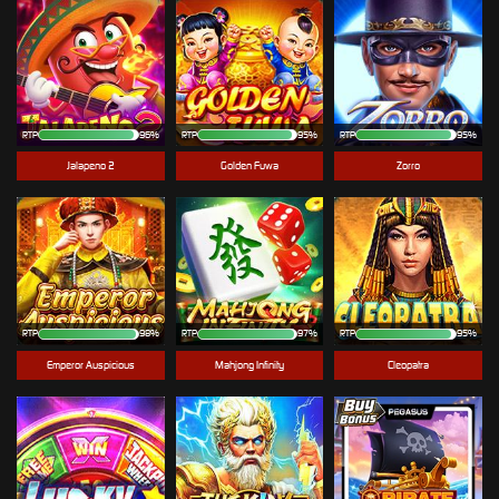
RTP
96%
RTP
95%
RTP
95%
Jalapeno 2
Golden Fuwa
Zorro
RTP
98%
RTP
97%
RTP
95%
Emperor Auspicious
Mahjong Infinity
Cleopatra