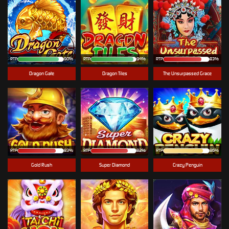
RTP
90%
RTP
94%
RTP
83%
Dragon Gate
Dragon Tiles
The Unsurpassed Grace
RTP
83%
RTP
82%
RTP
86%
Gold Rush
Super Diamond
Crazy Penguin