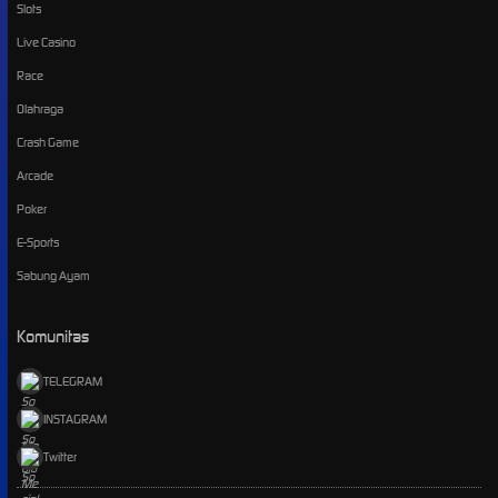
Slots
Live Casino
Race
Olahraga
Crash Game
Arcade
Poker
E-Sports
Sabung Ayam
Komunitas
TELEGRAM
INSTAGRAM
Twitter