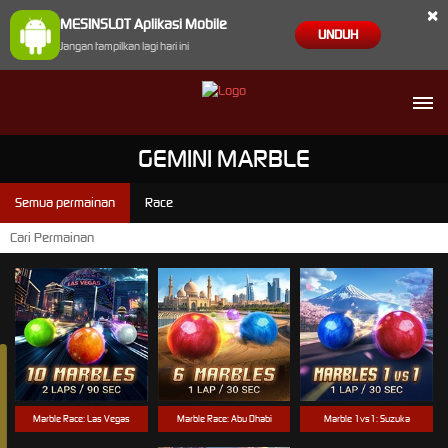
×
MESINSLOT Aplikasi Mobile
UNDUH
Jangan tampilkan lagi hari ini
GEMINI MARBLE
Semua permainan
Race
Marble Race: Las Vegas
Marble Race: Abu Dhabi
Marble 1vs1: Suzuka