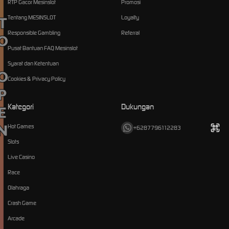
TO OPEN
RTP Gacor Mesinslot
Promosi
Tentang MESINSLOT
Loyalty
Responsible Gambling
Referral
Pusat Bantuan FAQ Mesinslot
Syarat dan Ketentuan
Cookies & Privacy Policy
Kategori
Dukungan
Hot Games
+6287796112283
Slots
Live Casino
Race
Olahraga
Crash Game
Arcade