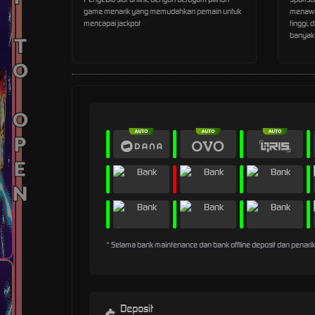
TAP TO OPEN
game menarik yang memudahkan pemain untuk
menawar
mencapai jackpot
tinggi,
banyak 
* Selama bank maintenance dan bank offline deposit dan penarik
Deposit