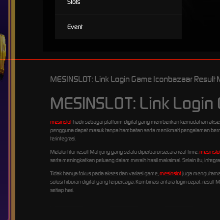
Slots
Event
MESINSLOT: Link Login Game Iconbazaar Result 
MESINSLOT: Link Login 
mesinslot
hadir sebagai platform digital yang memberikan kemudahan akses 
pengguna dapat masuk tanpa hambatan serta menikmati pengalaman bermain 
terintegrasi.
Melalui fitur result Mahjong yang selalu diperbarui secara real-time,
mesinslo
serta meningkatkan peluang dalam meraih hasil maksimal. Selain itu, inte
Tidak hanya fokus pada akses dan variasi game,
mesinslot
juga mengutamaka
solusi hiburan digital yang terpercaya. Kombinasi antara login cepat, re
setiap hari.