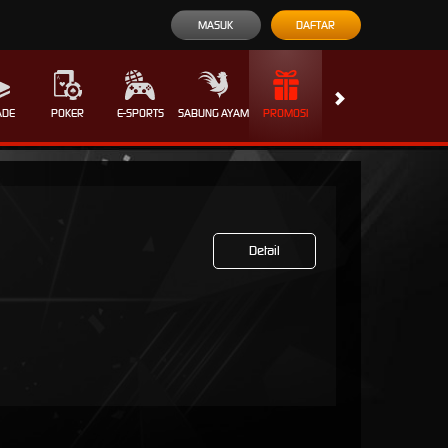
MASUK
DAFTAR
ADE
POKER
E-SPORTS
SABUNG AYAM
PROMOSI
Detail