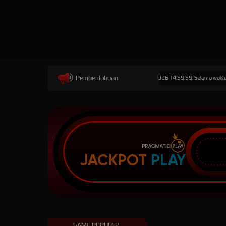
Pemberitahuan
Sports pada 30-Jun-2026 dari 14.59.59 sampai 30-Sep-2026 14.59.59. Selama waktu ini, PP Virt
JACKPOT
PLAY
GAME POPULER