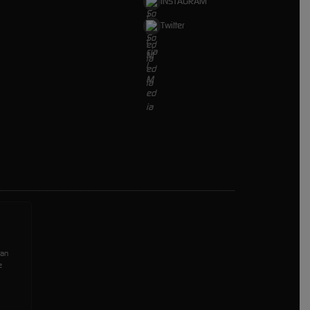
INSTAGRAM
Twitter
aan
e