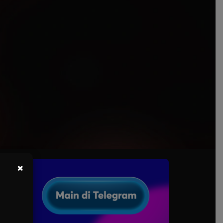
Pindai kode
untuk Und
Android A
×