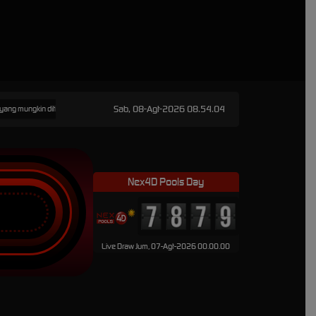
Sab, 08-Agt-2026 08.54.04
n ditimbulkan.
Pemeliharaan Terjadwal: MarbleX pada 31-Jul-2026 dari 00.00.00 sampai 31-
Nex4D Pools Day
Live Draw Jum, 07-Agt-2026 00.00.00