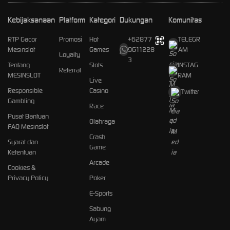
Kebijaksanaan
Platform
Kategori
Dukungan
Komunitas
RTP Gacor
Promosi
Hot
+62877
TELEGR
Mesinslot
Games
9611228
AM
Loyalty
3
Tentang
Slots
INSTAG
Referral
MESINSLOT
RAM
Live
Responsible
Casino
Twitter
Gambling
Race
Pusat Bantuan
Olahraga
FAQ Mesinslot
Crash
Syarat dan
Game
Ketentuan
Arcade
Cookies &
Privacy Policy
Poker
E-Sports
Sabung
Ayam