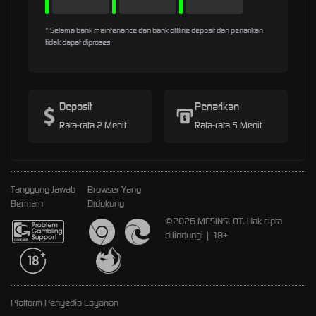
* Selama bank maintenance dan bank offline deposit dan penarikan
tidak dapat diproses
Deposit
Penarikan
Rata-rata 2 Menit
Rata-rata 5 Menit
Tanggung Jawab
Browser Yang
Bermain
Didukung
©2026 MESINSLOT. Hak cipta
dilindungi | 18+
Platform Penyedia Layanan