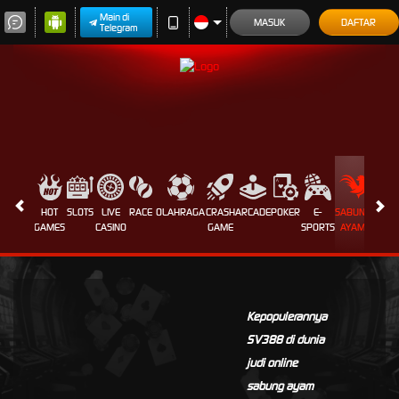
Main di
MASUK
DAFTAR
Telegram
HOT
SLOTS
LIVE
RACE
OLAHRAGA
CRASH
ARCADE
POKER
E-
SABUNG
PROM
GAMES
CASINO
GAME
SPORTS
AYAM
Kepopulerannya
SV388 di dunia
judi online
sabung ayam