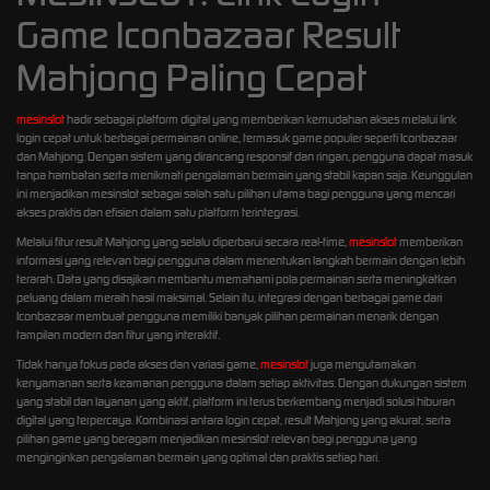
Game Iconbazaar Result
Mahjong Paling Cepat
mesinslot
hadir sebagai platform digital yang memberikan kemudahan akses melalui link
login cepat untuk berbagai permainan online, termasuk game populer seperti Iconbazaar
dan Mahjong. Dengan sistem yang dirancang responsif dan ringan, pengguna dapat masuk
tanpa hambatan serta menikmati pengalaman bermain yang stabil kapan saja. Keunggulan
ini menjadikan mesinslot sebagai salah satu pilihan utama bagi pengguna yang mencari
akses praktis dan efisien dalam satu platform terintegrasi.
Melalui fitur result Mahjong yang selalu diperbarui secara real-time,
mesinslot
memberikan
informasi yang relevan bagi pengguna dalam menentukan langkah bermain dengan lebih
terarah. Data yang disajikan membantu memahami pola permainan serta meningkatkan
peluang dalam meraih hasil maksimal. Selain itu, integrasi dengan berbagai game dari
Iconbazaar membuat pengguna memiliki banyak pilihan permainan menarik dengan
tampilan modern dan fitur yang interaktif.
Tidak hanya fokus pada akses dan variasi game,
mesinslot
juga mengutamakan
kenyamanan serta keamanan pengguna dalam setiap aktivitas. Dengan dukungan sistem
yang stabil dan layanan yang aktif, platform ini terus berkembang menjadi solusi hiburan
digital yang terpercaya. Kombinasi antara login cepat, result Mahjong yang akurat, serta
pilihan game yang beragam menjadikan mesinslot relevan bagi pengguna yang
menginginkan pengalaman bermain yang optimal dan praktis setiap hari.