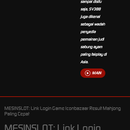
sampai disitu
saja, SV388
juga dikenal
sebagai wadah
penyedia
permainan judi
sabung ayam
paling fairplay di
Asia.
MAIN
MESINSLOT: Link Login Game Iconbazaar Result Mahjong
Paling Cepat
MESINSLOT: Link Login