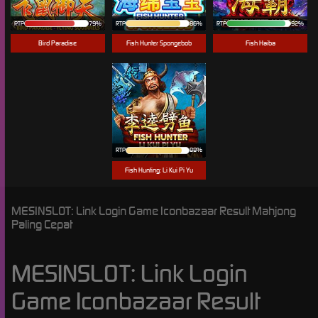
RTP
79%
RTP
86%
RTP
92%
Bird Paradise
Fish Hunter Spongebob
Fish Haiba
RTP
88%
Fish Hunting: Li Kui Pi Yu
MESINSLOT: Link Login Game Iconbazaar Result Mahjong
Paling Cepat
MESINSLOT: Link Login
Game Iconbazaar Result