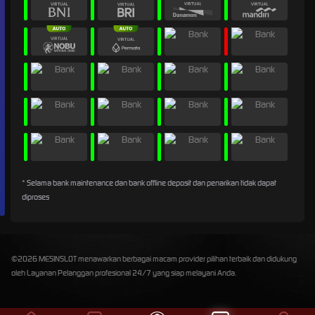
* Selama bank maintenance dan bank offline deposit dan penarikan tidak dapat
diproses
©2026 MESINSLOT menawarkan berbagai macam provider pilihan terbaik dan didukung
oleh Layanan Pelanggan profesional 24/7 yang siap melayani Anda.