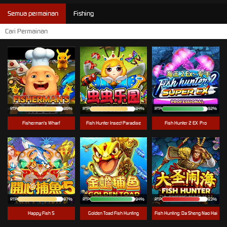
Semua permainan
Fishing
RTP
86%
RTP
84%
RTP
92%
Fisherman's Wharf
Fish Hunter Insect Paradise
Fish Hunter 2 EX-Pro
RTP
87%
RTP
94%
RTP
83%
Happy Fish 5
Golden Toad Fish Hunting
Fish Hunting: Da Sheng Nao Hai