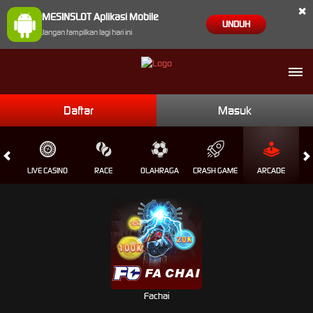
×
MESINSLOT Aplikasi Mobile
UNDUH
Jangan tampilkan lagi hari ini
Daftar
Masuk
S
LIVE CASINO
RACE
OLAHRAGA
CRASH GAME
ARCADE
Fachai