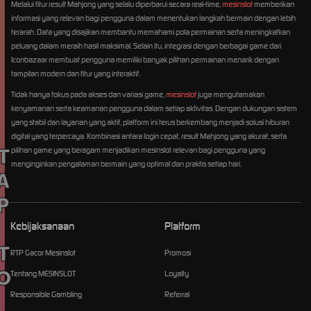
Melalui fitur result Mahjong yang selalu diperbarui secara real-time,
mesinslot
memberikan
informasi yang relevan bagi pengguna dalam menentukan langkah bermain dengan lebih
terarah. Data yang disajikan membantu memahami pola permainan serta meningkatkan
peluang dalam meraih hasil maksimal. Selain itu, integrasi dengan berbagai game dari
Iconbazaar membuat pengguna memiliki banyak pilihan permainan menarik dengan
tampilan modern dan fitur yang interaktif.
Tidak hanya fokus pada akses dan variasi game,
mesinslot
juga mengutamakan
kenyamanan serta keamanan pengguna dalam setiap aktivitas. Dengan dukungan sistem
yang stabil dan layanan yang aktif, platform ini terus berkembang menjadi solusi hiburan
digital yang terpercaya. Kombinasi antara login cepat, result Mahjong yang akurat, serta
TO OPEN
pilihan game yang beragam menjadikan mesinslot relevan bagi pengguna yang
menginginkan pengalaman bermain yang optimal dan praktis setiap hari.
Kebijaksanaan
Platform
RTP Gacor Mesinslot
Promosi
Tentang MESINSLOT
Loyalty
Responsible Gambling
Referral