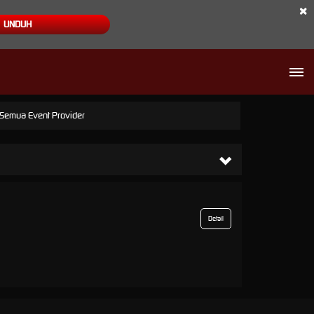
×
UNDUH
Semua Event Provider
Detail