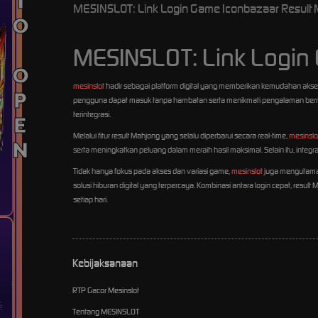
TAP TO OPEN
MESINSLOT: Link Login Game Iconbazaar Result 
MESINSLOT: Link Login 
mesinslot
hadir sebagai platform digital yang memberikan kemudahan akses 
pengguna dapat masuk tanpa hambatan serta menikmati pengalaman bermain 
terintegrasi.
Melalui fitur result Mahjong yang selalu diperbarui secara real-time,
mesinslo
serta meningkatkan peluang dalam meraih hasil maksimal. Selain itu, inte
Tidak hanya fokus pada akses dan variasi game,
mesinslot
juga mengutamak
solusi hiburan digital yang terpercaya. Kombinasi antara login cepat, re
setiap hari.
Kebijaksanaan
RTP Gacor Mesinslot
Tentang MESINSLOT