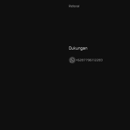
Referral
Dukungan
+6287796112283