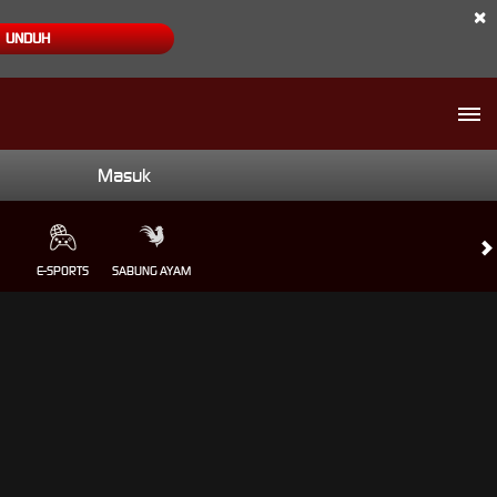
×
UNDUH
Masuk
E-SPORTS
SABUNG AYAM