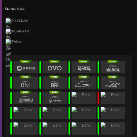
Komunitas
TELEGRAM
INSTAGRAM
Twitter