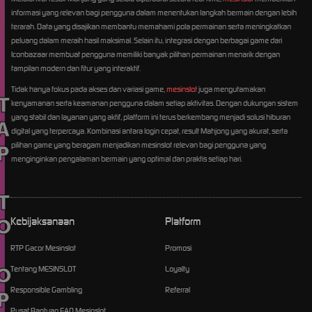
informasi yang relevan bagi pengguna dalam menentukan langkah bermain dengan lebih
terarah. Data yang disajikan membantu memahami pola permainan serta meningkatkan
peluang dalam meraih hasil maksimal. Selain itu, integrasi dengan berbagai game dari
Iconbazaar membuat pengguna memiliki banyak pilihan permainan menarik dengan
tampilan modern dan fitur yang interaktif.
Tidak hanya fokus pada akses dan variasi game,
mesinslot
juga mengutamakan
TO OPEN
kenyamanan serta keamanan pengguna dalam setiap aktivitas. Dengan dukungan sistem
yang stabil dan layanan yang aktif, platform ini terus berkembang menjadi solusi hiburan
digital yang terpercaya. Kombinasi antara login cepat, result Mahjong yang akurat, serta
pilihan game yang beragam menjadikan mesinslot relevan bagi pengguna yang
menginginkan pengalaman bermain yang optimal dan praktis setiap hari.
Kebijaksanaan
Platform
RTP Gacor Mesinslot
Promosi
Tentang MESINSLOT
Loyalty
Responsible Gambling
Referral
Pusat Bantuan FAQ Mesinslot