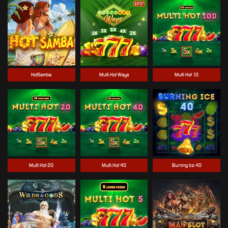
HotSamba
Multi Hot Ways
Multi Hot 10
Multi Hot 20
Multi Hot 40
Burning Ice 40