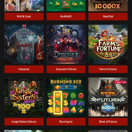
Wild & Gods
MultiHot5
Mad Slot
Vampires
Dracula's Fortune
Farm's Fortune
Jungle Sisters Deluxe
Burning Ice
Book of Futuria