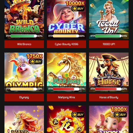
RTP
90%
RTP
89%
RTP
94%
Wild Bronco
Cyber Bounty 4096
TEEED UP!
RTP
88%
RTP
81%
RTP
82%
Olympig
Mahjong Wins
Horse of Bounty