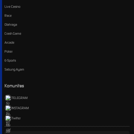
Live Casino
Race
Olahraga
Crash Game
Arcade
Poker
E-Sports
Sabung Ayam
Komunitas
TELEGRAM
INSTAGRAM
Twitter