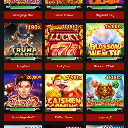
RTP
97%
RTP
98%
RTP
97%
Moneybags Man
Fortune Treasure
MayaGoldCrazy
RTP
95%
RTP
97%
RTP
97%
Trump Card
LuckySeven
Blossom of Wealth
RTP
97%
RTP
88%
RTP
95%
Moneybags Man 2
CaiShen Coming
Legendary5