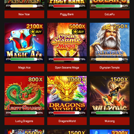
RTP
86%
RTP
82%
RTP
93%
New Year
Piggy Bank
GoLaiFu
RTP
90%
RTP
79%
RTP
87%
Magic Ace
Open Sesame Mega
Olympian Temple
RTP
95%
RTP
83%
RTP
91%
Lucky Dragons
DragonsWorld
Wukong