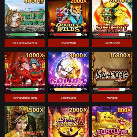
RTP
93%
RTP
83%
RTP
79%
The Llama Adventure
DoubleWilds
OrientAnimals
RTP
91%
RTP
84%
RTP
80%
Flirting Scholar Tang
GoldenDisco
Mahjong