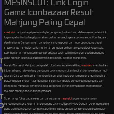
MESINSLOT: Link Login
Game Iconbazaar Result
Mahjong Paling Cepat
mesinslot
hadir sebagai platform digital yang memberikan kemudahan akses melalui link
login cepat untuk berbagai permainan online, termasuk game populer seperti Iconbazaar
dan Mahjong. Dengan sistem yang dirancang responsif dan ringan, pengguna dapat
masuk tanpa hambatan serta menikmati pengalaman bermain yang stabil kapan saja.
Keunggulan ini menjadikan mesinslot sebagai salah satu pilihan utama bagi pengguna
yang mencari akses praktis dan efisien dalam satu platform terintegrasi.
TO OPEN
Melalui fitur result Mahjong yang selalu diperbarui secara real-time,
mesinslot
memberikan
informasi yang relevan bagi pengguna dalam menentukan langkah bermain dengan lebih
terarah. Data yang disajikan membantu memahami pola permainan serta meningkatkan
peluang dalam meraih hasil maksimal. Selain itu, integrasi dengan berbagai game dari
Iconbazaar membuat pengguna memiliki banyak pilihan permainan menarik dengan
tampilan modern dan fitur yang interaktif.
Tidak hanya fokus pada akses dan variasi game,
mesinslot
juga mengutamakan
kenyamanan serta keamanan pengguna dalam setiap aktivitas. Dengan dukungan sistem
yang stabil dan layanan yang aktif, platform ini terus berkembang menjadi solusi hiburan
digital yang terpercaya. Kombinasi antara login cepat, result Mahjong yang akurat, serta