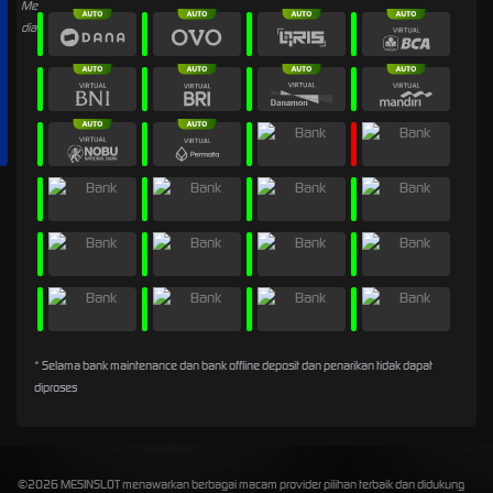
* Selama bank maintenance dan bank offline deposit dan penarikan tidak dapat
diproses
©2026 MESINSLOT menawarkan berbagai macam provider pilihan terbaik dan didukung