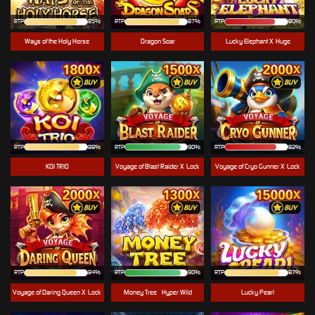
RTP
85%
RTP
87%
RTP
80%
Ways of the Holy Horse
Dragon Soar
Lucky Elephant X-Huge
RTP
88%
RTP
90%
RTP
82%
KOI TRIO
Voyage of Blast Raider X-Lock
Voyage of Cryo Gunner X-Lock
RTP
84%
RTP
90%
RTP
87%
Voyage of Daring Queen X-Lock
Money Tree - Hyper Wild
Lucky Pearl