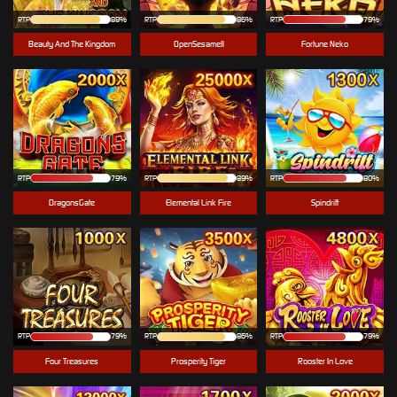
RTP
88%
RTP
86%
RTP
79%
Beauty And The Kingdom
OpenSesameII
Fortune Neko
RTP
79%
RTP
89%
RTP
80%
DragonsGate
Elemental Link Fire
Spindrift
RTP
79%
RTP
86%
RTP
79%
Four Treasures
Prosperity Tiger
Rooster In Love