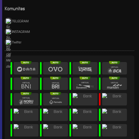
Komunitas
TELEGRAM
INSTAGRAM
Twitter