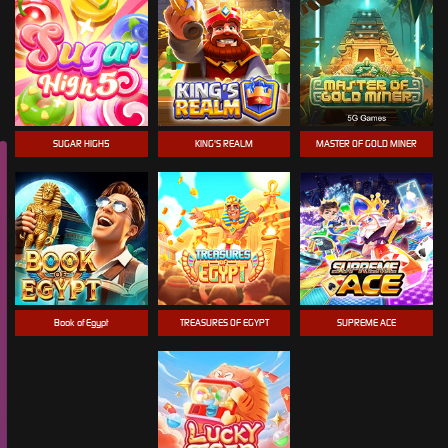
SUGAR HIGH5
KING'S REALM
MASTER OF GOLD MINER
Book of Egypt
TREASURES OF EGYPT
SUPREME ACE