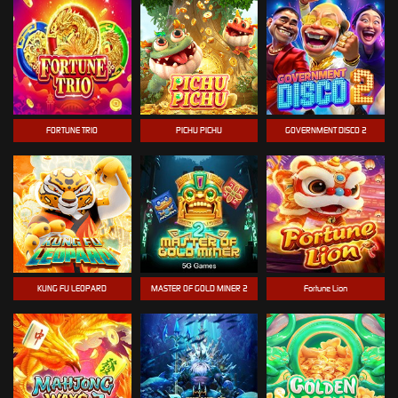
FORTUNE TRIO
PICHU PICHU
GOVERNMENT DISCO 2
KUNG FU LEOPARD
MASTER OF GOLD MINER 2
Fortune Lion