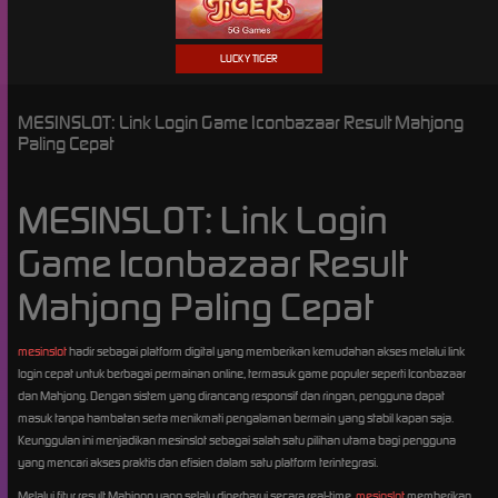
LUCKY TIGER
MESINSLOT: Link Login Game Iconbazaar Result Mahjong
Paling Cepat
MESINSLOT: Link Login
Game Iconbazaar Result
Mahjong Paling Cepat
mesinslot
hadir sebagai platform digital yang memberikan kemudahan akses melalui link
login cepat untuk berbagai permainan online, termasuk game populer seperti Iconbazaar
dan Mahjong. Dengan sistem yang dirancang responsif dan ringan, pengguna dapat
masuk tanpa hambatan serta menikmati pengalaman bermain yang stabil kapan saja.
Keunggulan ini menjadikan mesinslot sebagai salah satu pilihan utama bagi pengguna
yang mencari akses praktis dan efisien dalam satu platform terintegrasi.
Melalui fitur result Mahjong yang selalu diperbarui secara real-time,
mesinslot
memberikan