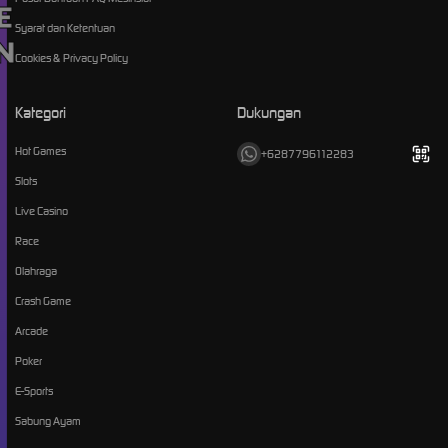
Syarat dan Ketentuan
Cookies & Privacy Policy
Kategori
Dukungan
Hot Games
+6287796112283
Slots
Live Casino
Race
Olahraga
Crash Game
Arcade
Poker
E-Sports
Sabung Ayam