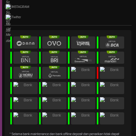
INSTAGRAM
Twitter
* Selama bank maintenance dan bank offline deposit dan penarikan tidak dapat