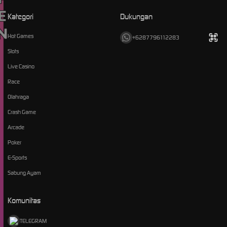
Kategori
Dukungan
Hot Games
+6287796112283
Slots
Live Casino
Race
Olahraga
Crash Game
Arcade
Poker
E-Sports
Sabung Ayam
Komunitas
TELEGRAM