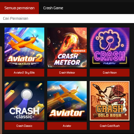
Semua permainan
Crash Game
Aviator2-Sky Elite
Crash Meteor
Crash Neon
Crash Classic
Aviator
Crash Gold Rush